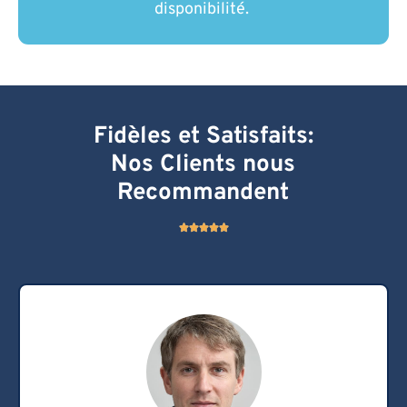
disponibilité.
Fidèles et Satisfaits:
Nos Clients nous
Recommandent
N





o
t
é
5
s
u
r