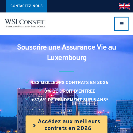
Aller
CONTACTEZ-NOUS
au
contenu
Souscrire une Assurance Vie au
Luxembourg
LES MEILLEURS CONTRATS EN 2026
0% DE DROIT D'ENTREE
+37,6% DE RENDEMENT SUR 5 ANS*
Accédez aux meilleurs
contrats en 2026