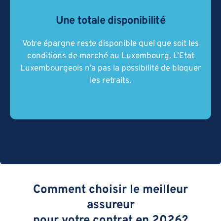
Une totale disponibilité
La loi Sapin 2 n’a pas été votée au
Luxembourg comme c’est le cas en France.
Votre épargne reste disponible quel que soit les
L’Etat Luxembourgeois n’a pas la possibilité
conditions de marché au Luxembourg. L’Etat
de bloquer les retraits comme cela pourrait
Luxembourgeois n’a pas la possibilité de bloquer
être le cas en France via la loi Sapin 2.
les retraits.
Comment choisir le meilleur
assureur
pour votre contrat en 2026?