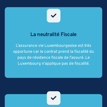
Le contrat Luxembourgeois est très utilisé
La neutralité Fiscale
par les personnes avec une forte mobilité
géographique, c’est-à-dire les expatriés. Cela
L’assurance vie Luxembourgeoise est très
permet en effet de ne pas être doublement
opportune car le contrat prend la fiscalité du
fiscalisé.
pays de résidence fiscale de l’assuré. Le
Luxembourg n’applique pas de fiscalité.