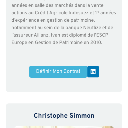
années en salle des marchés dans la vente
actions au Crédit Agricole Indosuez et 17 années
d’expérience en gestion de patrimoine,
notamment au sein de la banque Neuflize et de
l’assureur Allianz. Ivan est diplomé de l’ESCP
Europe en Gestion de Patrimoine en 2010.
L
Définir Mon Contrat
i
n
k
e
d
i
n
Christophe Simmon