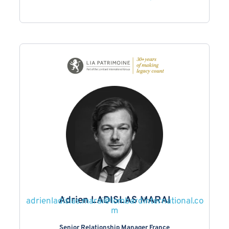
Adrien LADISLAS MARAI
adrienladislas.marai@lombardinternational.co
m
Senior Relationship Manager France