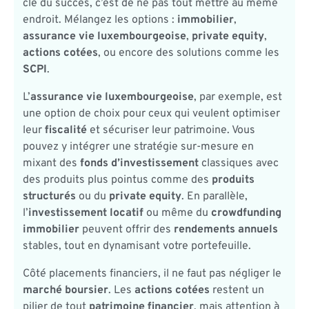
clé du succès, c’est de ne pas tout mettre au même
endroit. Mélangez les options :
immobilier
,
assurance vie luxembourgeoise
,
private equity
,
actions cotées
, ou encore des solutions comme les
SCPI
.
L’
assurance vie luxembourgeoise
, par exemple, est
une option de choix pour ceux qui veulent optimiser
leur
fiscalité
et sécuriser leur patrimoine. Vous
pouvez y intégrer une stratégie sur-mesure en
mixant des
fonds d’investissement
classiques avec
des produits plus pointus comme des
produits
structurés
ou du
private equity
. En parallèle,
l’
investissement locatif
ou même du
crowdfunding
immobilier
peuvent offrir des
rendements annuels
stables, tout en dynamisant votre portefeuille.
Côté placements financiers, il ne faut pas négliger le
marché boursier
. Les
actions cotées
restent un
pilier de tout
patrimoine financier
, mais attention à