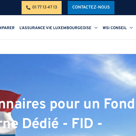
01 77 13 47 13
CONTACTEZ-NOUS
MPARER
L’ASSURANCE VIE LUXEMBOURGEOISE
WSI CONSEIL
nnaires pour un Fond
rne Dédié - FID -