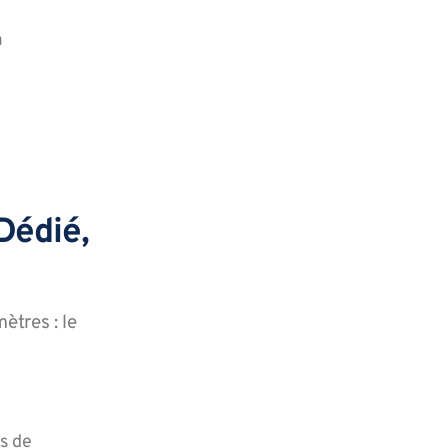
a
 Dédié,
ètres : le
s de