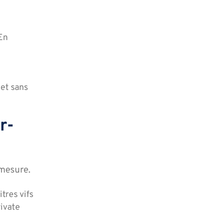
En
 et sans
r-
-mesure.
tres vifs
rivate