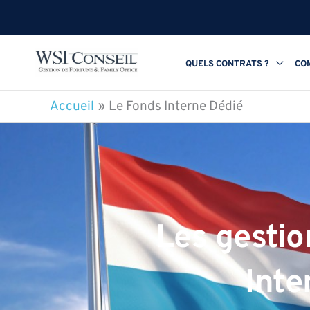
Aller
au
contenu
QUELS CONTRATS ?
CO
Accueil
Le Fonds Interne Dédié
Les gestio
Inte