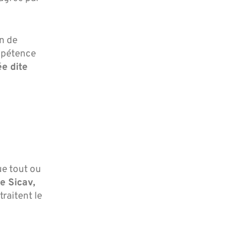
on de
appétence
ée dite
ue tout ou
de Sicav,
traitent le