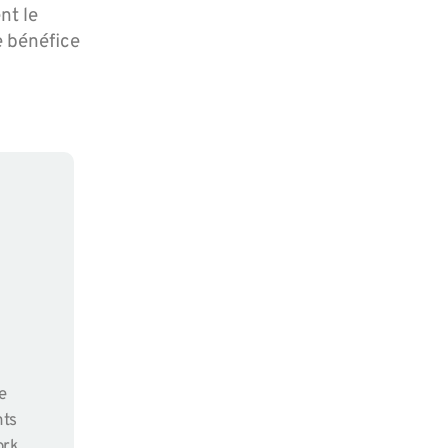
nt le
e bénéfice
e
nts
ork