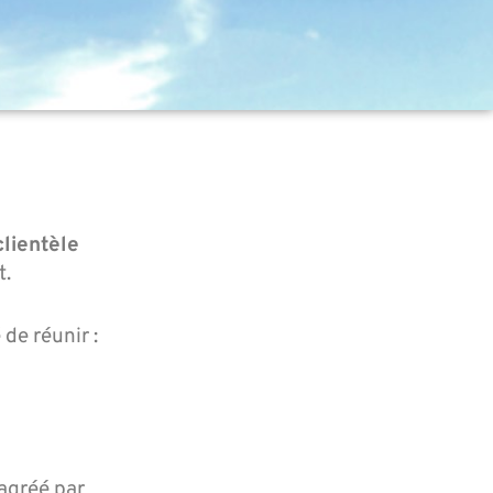
clientèle
t.
de réunir :
 agréé par