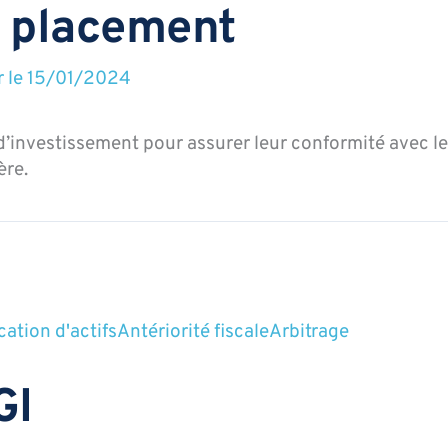
e placement
r le
15/01/2024
’investissement pour assurer leur conformité avec l
ère.
cation d'actifs
Antériorité fiscale
Arbitrage
GI