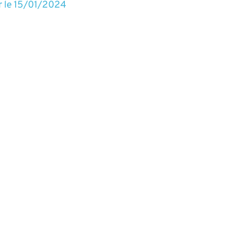
r le
15/01/2024
qui précise les règles fiscales concernant les droits 
ce.
cation d'actifs
Antériorité fiscale
Arbitrage
erte
r le
15/01/2024