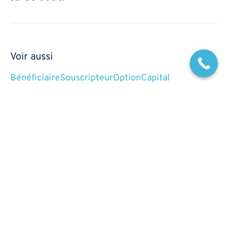
Voir aussi
Bénéficiaire
Souscripteur
Option
Capital
Fonds en euros
Rachat
Ségrégation des actifs
Définition rédigée par
Alexandra
-
Mise à jour le
18/01/2024
Pratique consistant à diversifier les
investissements en répartissant les fonds entre
différentes catégories d’
actifs
(actions,
obligations
,