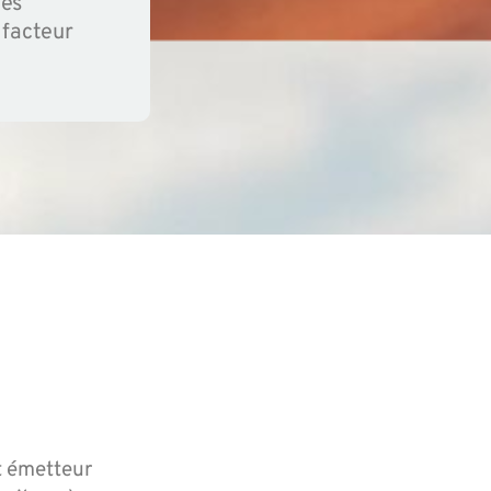
des
 facteur
nt émetteur