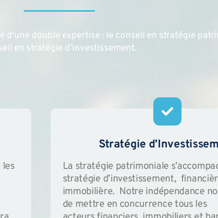
 d’une double expertise : le conseil en stratégie patri
eil en stratégie d’investissement.
Stratégie d’Investisse
 les
La stratégie patrimoniale s’accompa
stratégie d’investissement, financiè
immobilière. Notre indépendance n
de mettre en concurrence tous les
ura
acteurs financiers, immobiliers et b