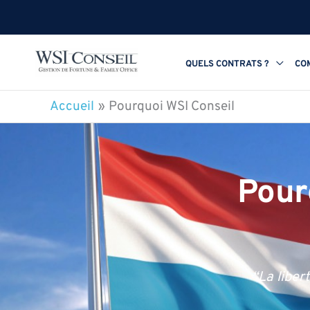
Aller
au
contenu
QUELS CONTRATS ?
CO
Accueil
Pourquoi WSI Conseil
Pour
“La liber