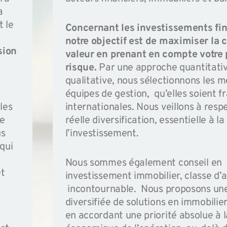
a
t le
Concernant les investissements fin
notre objectif est de maximiser la
c
sion
valeur en prenant en compte votre p
risque.
Par une approche quantitativ
qualitative, nous sélectionnons les m
équipes de gestion, qu’elles soient f
les
internationales. Nous veillons à resp
ue
réelle diversification, essentielle à l
us
l’investissement.
qui
Nous sommes également conseil en
et
investissement immobilier, classe d’a
incontournable. Nous proposons u
diversifiée de solutions en immobilier 
en accordant une priorité absolue à 