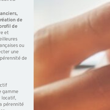
anciers,
réation de
rofil de
e et
eilleures
rançaises ou
ecter une
a pérennité de
ctif
ne gamme
locatif,
la pérennité