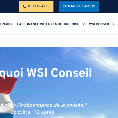
01 77 13 47 13
CONTACTEZ-NOUS
MPARER
L’ASSURANCE VIE LUXEMBOURGEOISE
WSI CONSEIL
quoi WSI Conseil
té c’est l’indépendance de la pensée.“
Epictète, 112 après