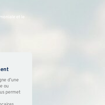
moniale et le
ment
gne d’une
re ou
ous permet
ancaires.