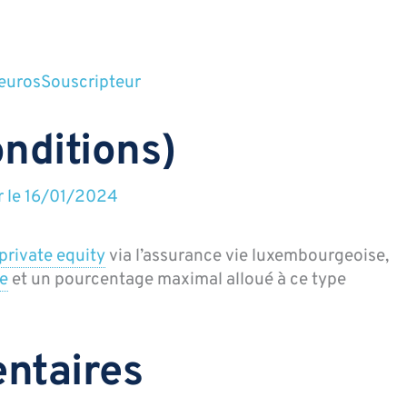
euros
Souscripteur
onditions)
r le
16/01/2024
private equity
via l’assurance vie luxembourgeoise,
re
et un pourcentage maximal alloué à ce type
ntaires