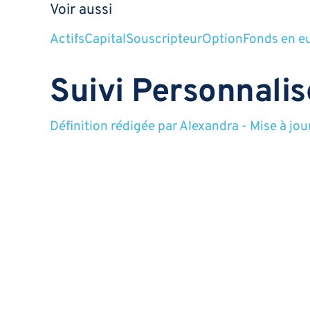
Voir aussi
Actifs
Capital
Souscripteur
Option
Fonds en e
Suivi Personnalis
Définition rédigée par
Alexandra
-
Mise à jou
Service individualisé offert à chaque client p
Voir aussi
Souscripteur
Bénéficiaire
Diversification
Fond