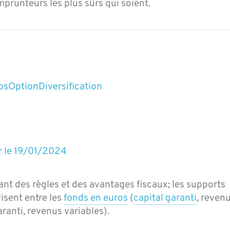
prunteurs les plus sûrs qui soient.
os
Option
Diversification
r le
19/01/2024
ant des règles et des avantages fiscaux; les supports
visent entre les
fonds en euros
(
capital garanti
, reven
ranti, revenus variables).