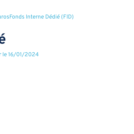
uros
Fonds Interne Dédié (FID)
é
r le
16/01/2024
ar un expert financier pour gérer l’assurance vie.
s en euros
Fonds Interne Dédié (FID)
Gestion pilotée