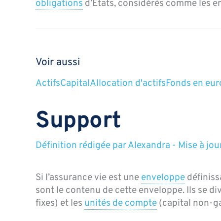
obligations
d’États, considérés comme les em
Voir aussi
Actifs
Capital
Allocation d'actifs
Fonds en eur
Support
Définition rédigée par
Alexandra
-
Mise à jou
Si l’assurance vie est une
enveloppe
définiss
sont le contenu de cette enveloppe. Ils se di
fixes) et les
unités de compte
(capital non-ga