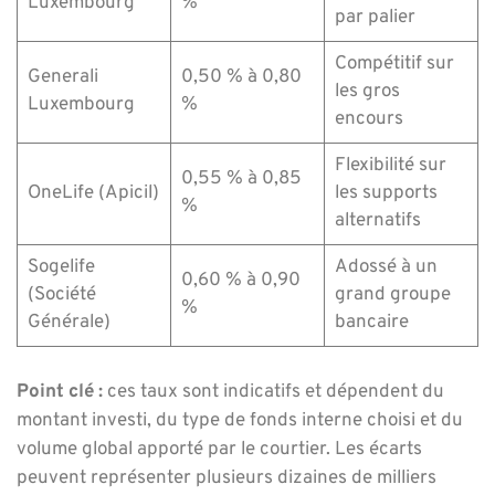
Luxembourg
%
par palier
Compétitif sur
Generali
0,50 % à 0,80
les gros
Luxembourg
%
encours
Flexibilité sur
0,55 % à 0,85
OneLife (Apicil)
les supports
%
alternatifs
Sogelife
Adossé à un
0,60 % à 0,90
(Société
grand groupe
%
Générale)
bancaire
Point clé :
ces taux sont indicatifs et dépendent du
montant investi, du type de fonds interne choisi et du
volume global apporté par le courtier. Les écarts
peuvent représenter plusieurs dizaines de milliers