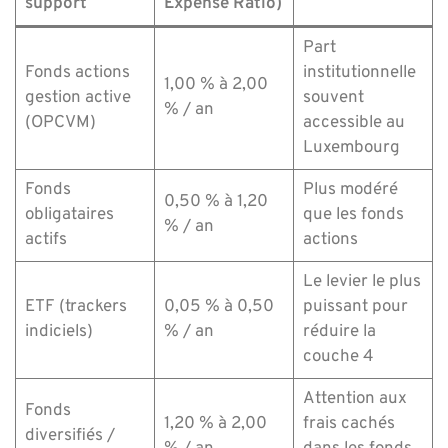
support
Expense Ratio)
Part
Fonds actions
institutionnelle
1,00 % à 2,00
gestion active
souvent
% / an
(OPCVM)
accessible au
Luxembourg
Fonds
Plus modéré
0,50 % à 1,20
obligataires
que les fonds
% / an
actifs
actions
Le levier le plus
ETF (trackers
0,05 % à 0,50
puissant pour
indiciels)
% / an
réduire la
couche 4
Attention aux
Fonds
1,20 % à 2,00
frais cachés
diversifiés /