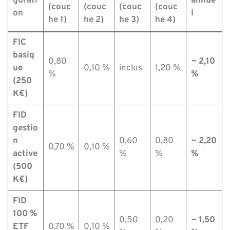
gurati
annue
(couc
(couc
(couc
(couc
on
l
he 1)
he 2)
he 3)
he 4)
FIC
basiq
0,80
~ 2,10
ue
0,10 %
inclus
1,20 %
%
%
(250
K€)
FID
gestio
n
0,60
0,80
~ 2,20
0,70 %
0,10 %
active
%
%
%
(500
K€)
FID
100 %
0,50
0,20
~ 1,50
ETF
0,70 %
0,10 %