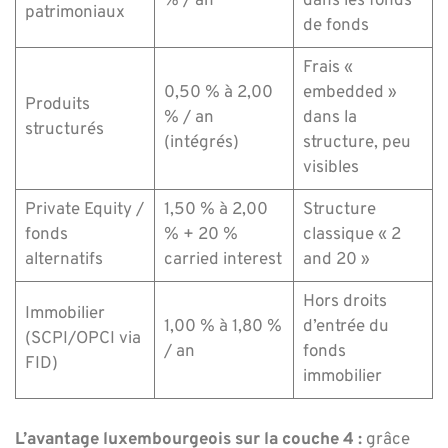
% / an
dans les fonds
patrimoniaux
de fonds
Frais «
0,50 % à 2,00
embedded »
Produits
% / an
dans la
structurés
(intégrés)
structure, peu
visibles
Private Equity /
1,50 % à 2,00
Structure
fonds
% + 20 %
classique « 2
alternatifs
carried interest
and 20 »
Hors droits
Immobilier
1,00 % à 1,80 %
d’entrée du
(SCPI/OPCI via
/ an
fonds
FID)
immobilier
L’avantage luxembourgeois sur la couche 4 :
grâce