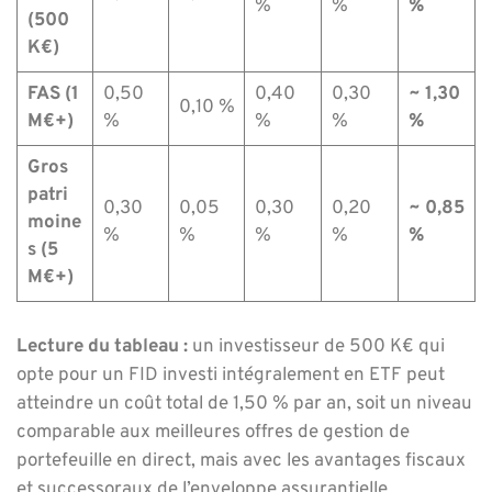
%
%
%
(500
K€)
FAS (1
0,50
0,40
0,30
~ 1,30
0,10 %
M€+)
%
%
%
%
Gros
patri
0,30
0,05
0,30
0,20
~ 0,85
moine
%
%
%
%
%
s (5
M€+)
Lecture du tableau :
un investisseur de 500 K€ qui
opte pour un FID investi intégralement en ETF peut
atteindre un coût total de 1,50 % par an, soit un niveau
comparable aux meilleures offres de gestion de
portefeuille en direct, mais avec les avantages fiscaux
et successoraux de l’enveloppe assurantielle