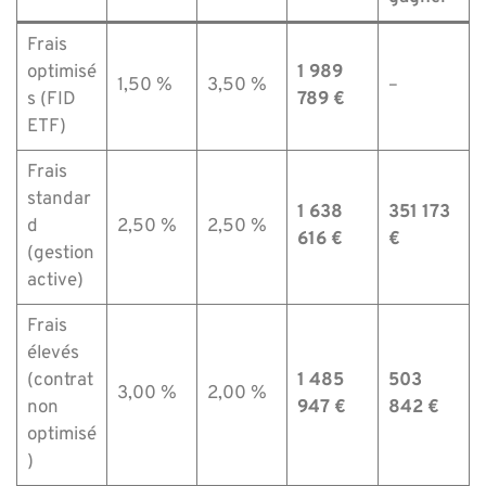
Frais
optimisé
1 989
1,50 %
3,50 %
–
s (FID
789 €
ETF)
Frais
standar
1 638
351 173
d
2,50 %
2,50 %
616 €
€
(gestion
active)
Frais
élevés
(contrat
1 485
503
3,00 %
2,00 %
non
947 €
842 €
optimisé
)