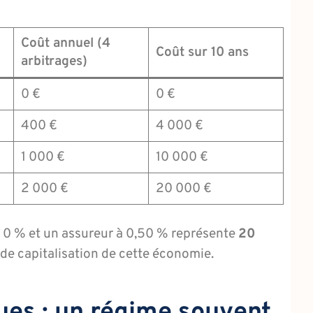
Coût annuel (4
n
Coût sur 10 ans
arbitrages)
0 €
0 €
400 €
4 000 €
1 000 €
10 000 €
2 000 €
20 000 €
 à 0 % et un assureur à 0,50 % représente
20
t de capitalisation de cette économie.
ues : un régime souvent