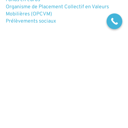
Organisme de Placement Collectif en Valeurs
Mobilières (OPCVM)
Prélèvements sociaux
Rente viagère
Définition rédigée par
Alexandra
-
Mise à jour le
09/05/2025
La rente viagère
permet de transformer le
capital
de votre assurance vie en revenus
réguliers (mensuels, trimestriels ou annuels)
versés jusqu’à votre décès
. Vous recevez ces
paiements tant que vous vivez, mais vous ne
pouvez plus récupérer le capital investi et, sauf
clause de réversion, rien n’est transmis à vos
héritiers.