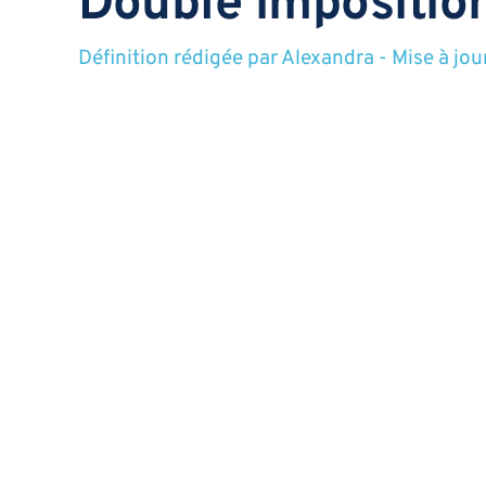
Double impositio
Définition rédigée par
Alexandra
-
Mise à jou
Une situation dans laquelle une même personne ou un même reven
Voir aussi
Actifs
Bénéficiaire
Capital
Fonds en euros
Fond
Diversité des fon
Définition rédigée par
Alexandra
-
Mise à jou