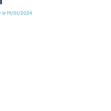
n
r le
19/01/2024
u est soumis à des impôts dans deux juridictions fiscales ou pays différent
s Interne Dédié (FID)
Obligations
ds
r le
15/01/2024