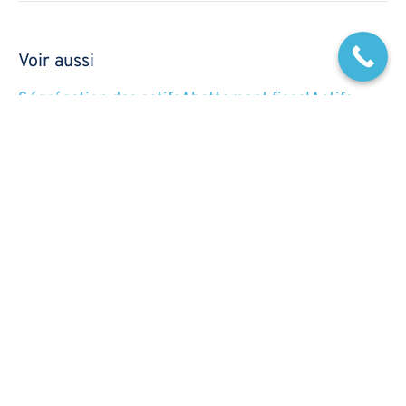
Voir aussi
Ségrégation des actifs
Abattement fiscal
Actifs
Actifs non cotés
Antériorité fiscale
Banque dépositaire
Déclaration de créance
Définition rédigée par
Alexandra
-
Mise à jour le
19/01/2024
Document requis lors de la liquidation d’une
société, à déposer auprès d’un mandataire
judiciaire pour recouvrer les sommes investies.